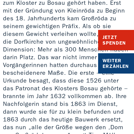
zum Kloster zu Bosau gehört haben. Erst
mit der Gründung von Kleinröda zu Beginn
des 18. Jahrhunderts kam Großröda zu
seinem gewichtigen Präfix. Als ob sie
diesem Gewicht verleihen wollte, ist auch
JETZT
die Dorfkirche von ungewöhnlicher
SPENDEN
Dimension: Mehr als 300 Menschen haben
darin Platz. Das war nicht immer so: Ihre
WEITER
Vorgängerinnen hatten durchaus
ERZÄHLEN
bescheidenere Maße. Die erste – eine
Urkunde besagt, dass diese 1526 unter
das Patronat des Klosters Bosau gehörte –
brannte im Jahr 1632 vollkommen ab. Ihre
Nachfolgerin stand bis 1863 im Dienst,
dann wurde sie für zu klein befunden und
1863 durch das heutige Bauwerk ersetzt,
das nun „alle der Größe wegen den ‚Dom