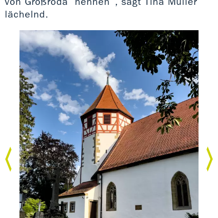
von Großröda‘ nennen“, sagt Tina Müller
lächelnd.
Kil