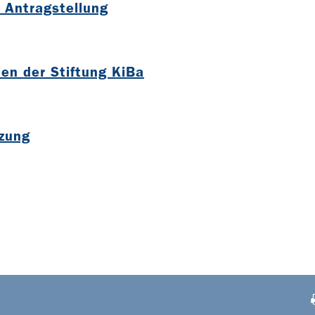
 Antragstellung
B
nien der Stiftung KiBa
B
tzung
B