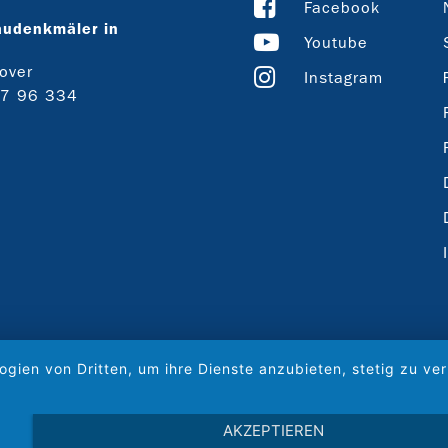
Facebook
audenkmäler in
Youtube
over
Instagram
27 96 334
ogien von Dritten, um ihre Dienste anzubieten, stetig zu 
AKZEPTIEREN