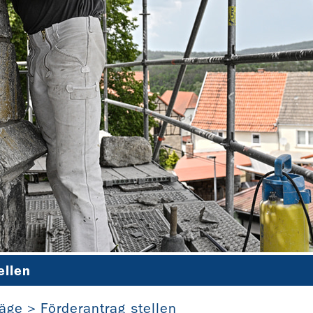
ellen
St. Wigberti Bilzingsleben (Thüringen)
räge
Förderantrag stellen