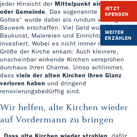
jeder Hinsicht der
Mittelpunkt eines Dorfes
JETZT
oder Gemeinde
. Das sogenannte „Haus
SPENDEN
Gottes“ wurde dabei als rundum vorzeigbares
Bauwerk erschaffen. Viel Geld wurde in die
WEITER
Baukunst, Malereien und Einrichtungen
ERZÄHLEN
investiert. Wobei es nicht immer nur auf die
Größe der Kirche ankam: Auch kleinere,
unscheinbar wirkende Kirchen versprühen
durchaus ihren Charme. Umso schlimmer,
dass
viele der alten Kirchen ihren Glanz
verloren haben
und dringend
renovierungsbedürftig sind.
Wir helfen, alte Kirchen wieder
auf Vordermann zu bringen
Dass alte Kirchen wieder strahlen
, dafür