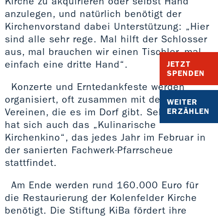
Kirche zu akquirieren oder selbst Hand
anzulegen, und natürlich benötigt der
Kirchenvorstand dabei Unterstützung: „Hier
sind alle sehr rege. Mal hilft der Schlosser
aus, mal brauchen wir einen Tischler, mal
einfach eine dritte Hand“.
JETZT
SPENDEN
Konzerte und Erntedankfeste werden
organisiert, oft zusammen mit den vielen
WEITER
Vereinen, die es im Dorf gibt. Sehr bewährt
ERZÄHLEN
hat sich auch das „Kulinarische
Kirchenkino“, das jedes Jahr im Februar in
der sanierten Fachwerk-Pfarrscheue
stattfindet.
Am Ende werden rund 160.000 Euro für
die Restaurierung der Kolenfelder Kirche
benötigt. Die Stiftung KiBa fördert ihre