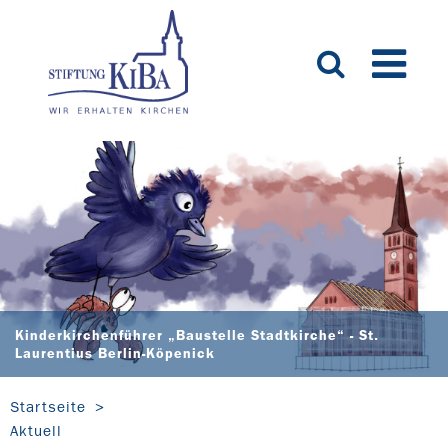
Kinderkirchenführer „Baustelle Stadtkirche“ - St.
Laurentius Berlin-Köpenick
Startseite
Aktuell