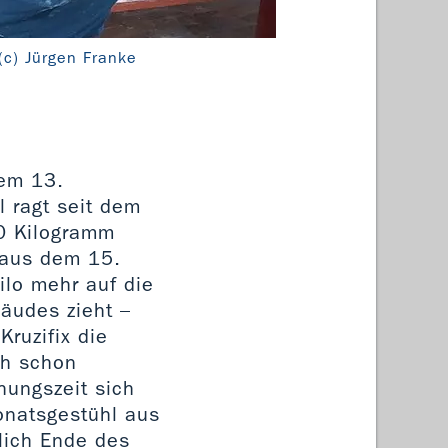
(c) Jürgen Franke
Ehrena
dem 13.
 ragt seit dem
30 Kilogramm
 aus dem 15.
ilo mehr auf die
äudes zieht –
Kruzifix die
ch schon
hungszeit sich
ronatsgestühl aus
tlich Ende des