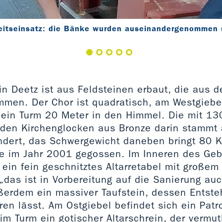
beitseinsatz: die Bänke wurden auseinandergenommen
 in Deetz ist aus Feldsteinen erbaut, die aus 
mmen. Der Chor ist quadratisch, am Westgiebel
 ein Turm 20 Meter in den Himmel. Die mit 1
eiden Kirchenglocken aus Bronze darin stammt
ndert, das Schwergewicht daneben bringt 80 K
 im Jahr 2001 gegossen. Im Inneren des Geb
ein fein geschnitztes Altarretabel mit großem 
(„das ist in Vorbereitung auf die Sanierung au
ßerdem ein massiver Taufstein, dessen Entste
ren lässt. Am Ostgiebel befindet sich ein Pat
m Turm ein gotischer Altarschrein, der vermu