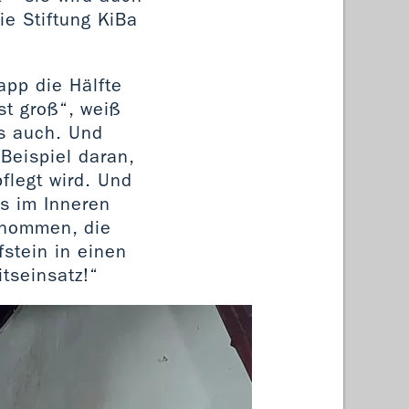
ie Stiftung KiBa
app die Hälfte
t groß“, weiß
es auch. Und
Beispiel daran,
flegt wird. Und
es im Inneren
enommen, die
stein in einen
itseinsatz!“