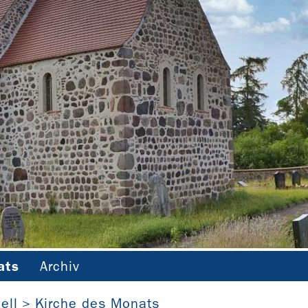
ats
Archiv
Dorfkirche Deetz im Kreis Stendal (Sachsen-Anhalt)
ell
Kirche des Monats