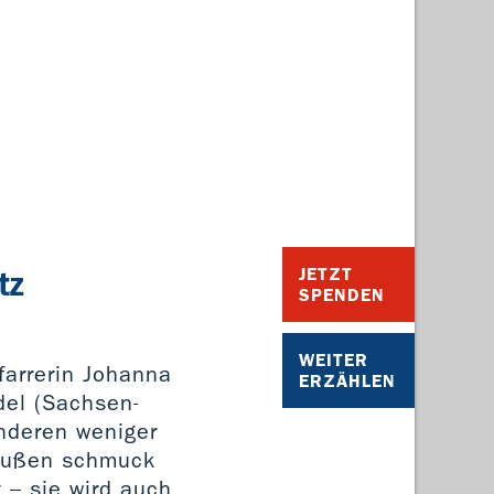
tz
JETZT
SPENDEN
WEITER
farrerin Johanna
ERZÄHLEN
del (Sachsen-
anderen weniger
n außen schmuck
 – sie wird auch