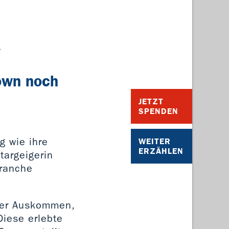
k
down noch
JETZT
SPENDEN
g wie ihre
WEITER
ERZÄHLEN
targeigerin
branche
der Auskommen,
Diese erlebte