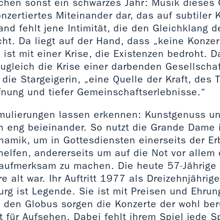
chen sonst ein schwarzes Jahr: Musik dieses G
onzertiertes Miteinander dar, das auf subtile
and fehlt jene Intimität, die den Gleichklang d
ht. Da liegt auf der Hand, dass „keine Konzer
ist mit einer Krise, die Existenzen bedroht. 
zugleich die Krise einer darbenden Gesellschaf
die Stargeigerin, „eine Quelle der Kraft, des 
fnung und tiefer Gemeinschaftserlebnisse.“
mulierungen lassen erkennen: Kunstgenuss un
n eng beieinander. So nutzt die Grande Dame 
ynamik, um in Gottesdiensten einerseits der E
elfen, andererseits um auf die Not vor allem d
 aufmerksam zu machen. Die heute 57-Jährige 
re alt war. Ihr Auftritt 1977 als Dreizehnjährig
urg ist Legende. Sie ist mit Preisen und Ehru
 den Globus sorgen die Konzerte der wohl be
t für Aufsehen. Dabei fehlt ihrem Spiel jede S