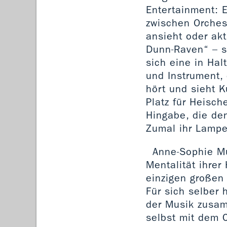
Entertainment: E
zwischen Orches
ansieht oder akt
Dunn-Raven“ – so
sich eine in Ha
und Instrument,
hört und sieht K
Platz für Heisch
Hingabe, die de
Zumal ihr Lampe
Anne-Sophie Mu
Mentalität ihre
einzigen großen 
Für sich selber
der Musik zusamm
selbst mit dem C