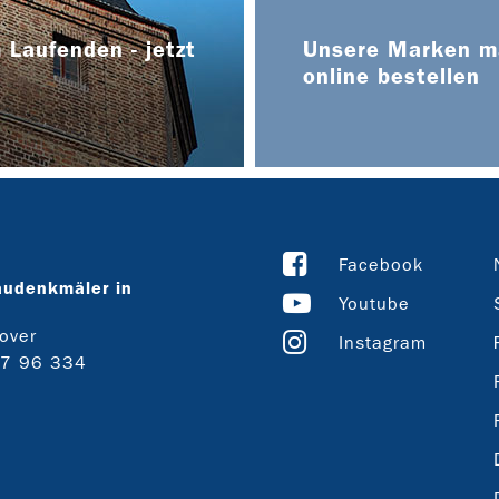
 Laufenden - jetzt
Unsere Marken ma
online bestellen
Facebook
audenkmäler in
Youtube
over
Instagram
27 96 334