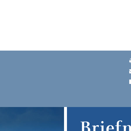
B
Brief