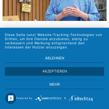
01.09.2023
Diese Seite nutzt Website-Tracking-Technologien von
Mit Eloquenz und
Dritten, um ihre Dienste anzubieten, stetig zu
verbessern und Werbung entsprechend den
Empathie
Interessen der Nutzer anzuzeigen.
ABLEHNEN
Thomas Rheindorf: Die Leute
brauchen die Kirche als Kraftort
AKZEPTIEREN
Thomas Rheindorf ist Pfarrer in Bad
MEHR
Neuenahr-Ahrweiler. Der frühere KiBa-Autor
hat die Flutkatastrophe in seiner Stadt
Powered by
&
hautnah miterlebt.