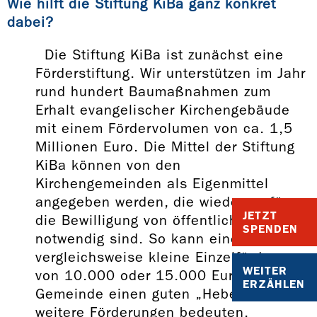
Wie hilft die Stiftung KiBa ganz konkret
dabei?
Die Stiftung KiBa ist zunächst eine
Förderstiftung. Wir unterstützen im Jahr
rund hundert Baumaßnahmen zum
Erhalt evangelischer Kirchengebäude
mit einem Fördervolumen von ca. 1,5
Millionen Euro. Die Mittel der Stiftung
KiBa können von den
Kirchengemeinden als Eigenmittel
angegeben werden, die wiederum für
JETZT
die Bewilligung von öffentlichen Mitteln
SPENDEN
notwendig sind. So kann eine
vergleichsweise kleine Einzelförderung
WEITER
von 10.000 oder 15.000 Euro für die
ERZÄHLEN
Gemeinde einen guten „Hebel“ für
weitere Förderungen bedeuten.