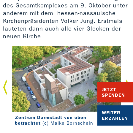
des Gesamtkomplexes am 9. Oktober unter
anderem mit dem hessen-nassauische
Kirchenpräsidenten Volker Jung. Erstmals
läuteten dann auch alle vier Glocken der
neuen Kirche.
JETZT
SPENDEN
WEITER
Zentrum Darmstadt von oben
Erö
ERZÄHLEN
betrachtet
(c) Maike Bornschein
Dar