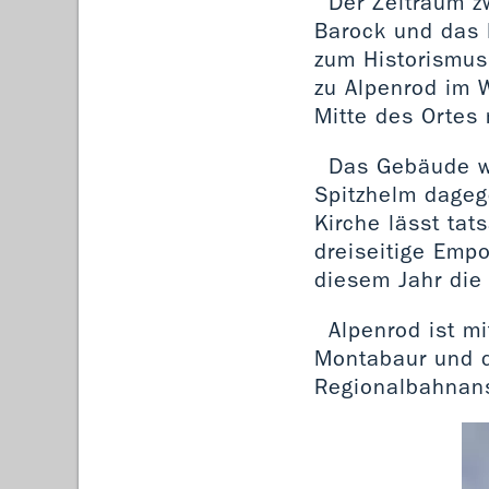
Der Zeitraum z
Barock und das 
zum Historismus.
zu Alpenrod im 
Mitte des Ortes
Das Gebäude w
Spitzhelm dageg
Kirche lässt tat
dreiseitige Empo
diesem Jahr die
Alpenrod ist m
Montabaur und d
Regionalbahnans