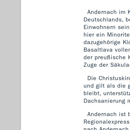
Andernach im K
Deutschlands, b
Einwohnern sein
hier ein Minorit
dazugehörige Kl
Basaltlava voll
der preußische 
Zuge der Säkula
Die Christuski
und gilt als die
bleibt, unterstü
Dachsanierung m
Andernach ist 
Regionalexpress
nach Andernach