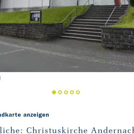
d
ndkarte anzeigen
rliche: Christuskirche Andernac