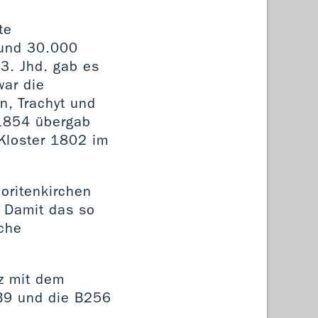
te
rund 30.000
3. Jhd. gab es
war die
n, Trachyt und
 1854 übergab
Kloster 1802 im
oritenkirchen
. Damit das so
iche
z mit dem
 B9 und die B256