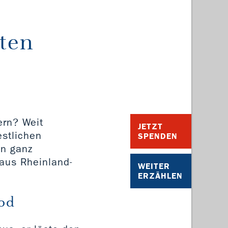
ten
ern? Weit
JETZT
estlichen
SPENDEN
in ganz
aus Rheinland-
WEITER
ERZÄHLEN
rod