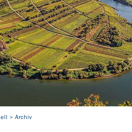
Moselschleife in Rheinland-Pfalz
Tom auf Pixabay
ell
Archiv