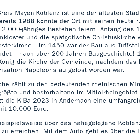
reis Mayen-Koblenz ist eine der ältesten Städ
ereits 1988 konnte der Ort mit seinen heute 
 2.000-jähriges Bestehen feiern. Anfang des 1
enkloster und die spätgotische Christuskirche 
osterkirche. Um 1450 war der Bau aus Tuffstei
endet – nach über 200 Jahren Baugeschichte!
König die Kirche der Gemeinde, nachdem das 
risation Napoleons aufgelöst worden war.
rche zählt zu den bedeutenden rheinischen Min
 größte und besterhaltene im Mittelrheingebiet
tzt die KiBa 2023 in Andernach eine umfangre
it 10.000 Euro.
beispielsweise über das nahegelegene Koblen
 zu erreichen. Mit dem Auto geht es über die
.