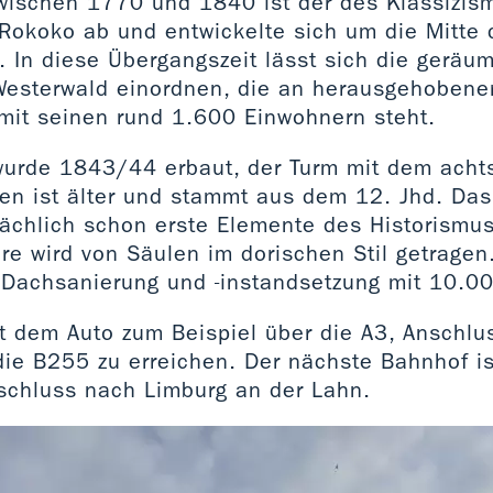
wischen 1770 und 1840 ist der des Klassizism
Rokoko ab und entwickelte sich um die Mitte 
 In diese Übergangszeit lässt sich die geräu
Westerwald einordnen, die an herausgehobener 
 mit seinen rund 1.600 Einwohnern steht.
urde 1843/44 erbaut, der Turm mit dem achts
en ist älter und stammt aus dem 12. Jhd. Das
sächlich schon erste Elemente des Historismu
re wird von Säulen im dorischen Stil getragen.
 Dachsanierung und -instandsetzung mit 10.00
it dem Auto zum Beispiel über die A3, Anschlu
ie B255 zu erreichen. Der nächste Bahnhof is
chluss nach Limburg an der Lahn.