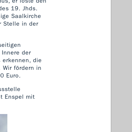
us, er löste den
des 19. Jhds.
mige Saalkirche
Stelle in der
eitigen
 Innere der
s erkennen, die
 Wir fördern in
0 Euro.
ssstelle
t Enspel mit