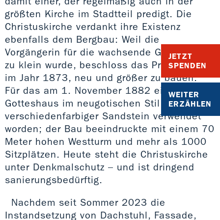
damit einer, der regelmäßig auch in der
größten Kirche im Stadtteil predigt. Die
Christuskirche verdankt ihre Existenz
ebenfalls dem Bergbau: Weil die
Vorgängerin für die wachsende Gemeinde
JETZT
zu klein wurde, beschloss das Presbyterium
SPENDEN
im Jahr 1873, neu und größer zu bauen.
Für das am 1. November 1882 eingeweihte
WEITER
Gotteshaus im neugotischen Stil war
ERZÄHLEN
verschiedenfarbiger Sandstein verwendet
worden; der Bau beeindruckte mit einem 70
Meter hohen Westturm und mehr als 1000
Sitzplätzen. Heute steht die Christuskirche
unter Denkmalschutz – und ist dringend
sanierungsbedürftig.
Nachdem seit Sommer 2023 die
Instandsetzung von Dachstuhl, Fassade,