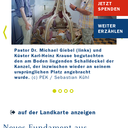
JETZT
SPENDEN
WEITER
ERZÄHLEN
r
Pastor Dr. Michael Giebel (links) und
Nac
Küster Karl-Heinz Krause begutachten
fri
den am Boden liegenden Schalldeckel der
Tee
Kanzel, der inzwischen wieder an seinem
Mit
ursprünglichen Platz angebracht
Seb
wurde.
(c) PEK / Sebastian Kühl
auf der Landkarte anzeigen
Neues Fundament aus