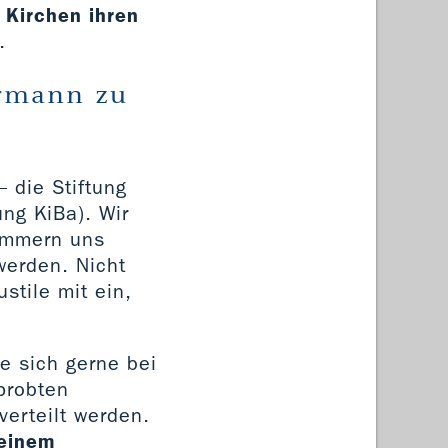
n Kirchen ihren
.
ermann zu
– die Stiftung
ng KiBa). Wir
mmern uns
erden. Nicht
stile mit ein,
e sich gerne bei
probten
verteilt werden.
 einem