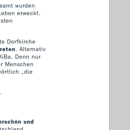
esamt wurden
Leben erweckt.
Osten
te Dorfkirche
treten
. Alternativ
KiBa. Denn nur
ler Menschen
örtlich „die
r
derschön und
utschland