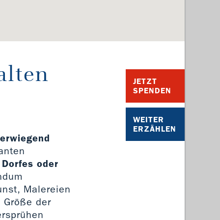
alten
JETZT
SPENDEN
WEITER
ERZÄHLEN
berwiegend
santen
 Dorfes oder
undum
unst, Malereien
e Größe der
ersprühen