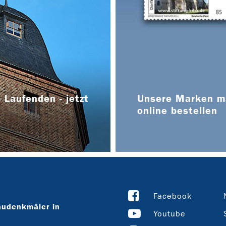
 Laufenden - jetzt
Unsere Marken ma
online bestellen
Facebook
audenkmäler in
Youtube