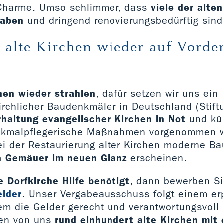
 Charme. Umso schlimmer, dass
viele der alte
haben
und dringend renovierungsbedürftig sind
, alte Kirchen wieder auf Vord
hen wieder strahlen
, dafür setzen wir uns ein 
rchlicher Baudenkmäler in Deutschland (Stiftu
rhaltung evangelischer Kirchen in Not
und kü
nkmalpflegerische Maßnahmen vorgenommen w
ei der Restaurierung alter Kirchen moderne Bau
n Gemäuer im neuen Glanz
erscheinen.
 Dorfkirche Hilfe benötigt
, dann bewerben Si
elder
. Unser Vergabeausschuss folgt einem er
em die Gelder gerecht und verantwortungsvoll 
en von uns
rund einhundert alte Kirchen mit