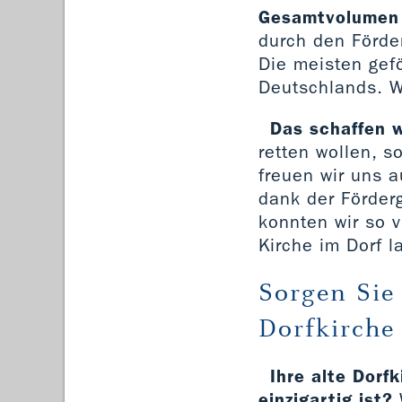
Gesamtvolumen v
durch den Förde
Die meisten gef
Deutschlands. W
Das schaffen w
retten wollen, 
freuen wir uns 
dank der Förder
konnten wir so v
Kirche im Dorf l
Sorgen Sie
Dorfkirche 
Ihre alte Dorf
einzigartig ist?
W