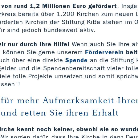
on rund 1,2 Millionen Euro gefördert
. Insg
rkreis bereits über 1.200 Kirchen zum neuen 
örderten Kirchen der Stiftung KiBa stehen im 
ir sind jedoch bundesweit aktiv.
ir nur durch Ihre Hilfe!
Wenn auch Sie Ihre al
so können Sie gerne unserem
Förderverein
bei
auch über eine direkte
Spende
an die Stiftung 
gelder und die Spendenbereitschaft vieler tol
iele tolle Projekte umsetzen und somit sprichw
assen“!
 für mehr Aufmerksamkeit Ihre
und retten Sie ihren Erhalt
kirche kennt noch keiner, obwohl sie so wun
ir sorgen dafür, dass Ihre Kirche in ganz De