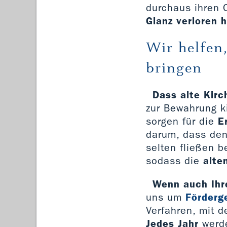
durchaus ihren
Glanz verloren 
Wir helfen
bringen
Dass alte Kirc
zur Bewahrung ki
sorgen für die
E
darum, dass de
selten fließen b
sodass die
alte
Wenn auch Ihre
uns um
Förderg
Verfahren, mit d
Jedes Jahr
werd