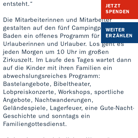
entsteht.“
JETZT
SPENDEN
Die Mitarbeiterinnen und Mitarbeiter
gestalten auf den fünf Campingplätzen in
WEITER
Baden ein offenes Programm für
ERZÄHLEN
Urlauberinnen und Urlauber. Los geht es
jeden Morgen um 10 Uhr im großen
Zirkuszelt. Im Laufe des Tages wartet dann
auf die Kinder mit ihren Familien ein
abwechslungsreiches Programm:
Bastelangebote, Bibeltheater,
Lobpreiskonzerte, Workshops, sportliche
Angebote, Nachtwanderungen,
Geländespiele, Lagerfeuer, eine Gute-Nacht-
Geschichte und sonntags ein
Familiengottesdienst.