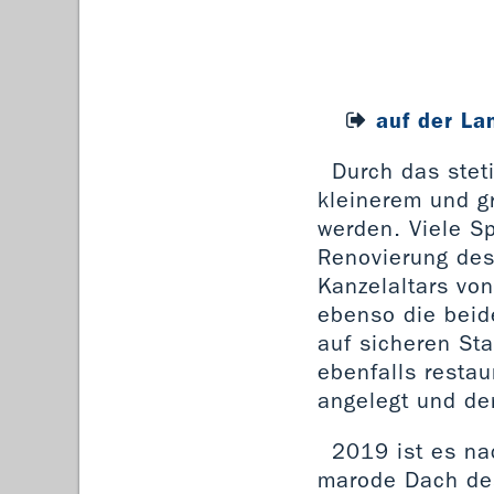
auf der La
Durch das ste
kleinerem und g
werden. Viele S
Renovierung des
Kanzelaltars von
ebenso die beid
auf sicheren St
ebenfalls resta
angelegt und de
2019 ist es na
marode Dach des