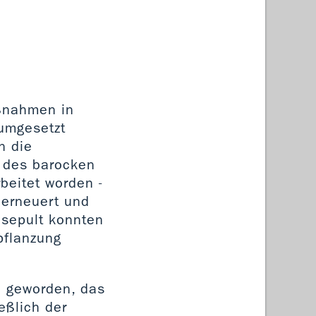
ßnahmen in
umgesetzt
n die
g des barocken
beitet worden -
 erneuert und
esepult konnten
pflanzung
h geworden, das
eßlich der