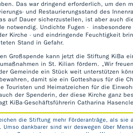
uben. Das war dringend erforderlich, um den
vierungs- und Restaurierungsstand des Innenr
s auf Dauer sicherzustellen, ist aber auch di
e notwendig. Undichte Fugen - insbesondere
der Kirche - und eindringende Feuchtigkeit br
teten Stand in Gefahr.
aten Großspende kann jetzt die Stiftung KiBa e
umaßnahmen in St. Kilian fördern. „Wir freue
der Gemeinde ein Stück weit unterstützen könn
 bewahren, damit sie ein Gotteshaus für die Ch
ie Touristen und Heimatzeichen für die Einwohn
 auch der Spenderin, der diese Kirche ganz b
sagt KiBa-Geschäftsführerin Catharina Hasencle
eichen die Stiftung mehr Förderanträge, als sie
n. Umso dankbarer sind wir deswegen über Mensc