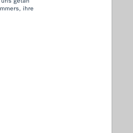
r uns getan
ommers, ihre