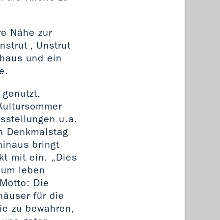
re Nähe zur
trut-, Unstrut-
shaus und ein
e.
 genutzt.
 Kultursommer
sstellungen u.a.
en Denkmalstag
inaus bringt
t mit ein. „Dies
Raum leben
Motto: Die
häuser für die
sie zu bewahren,