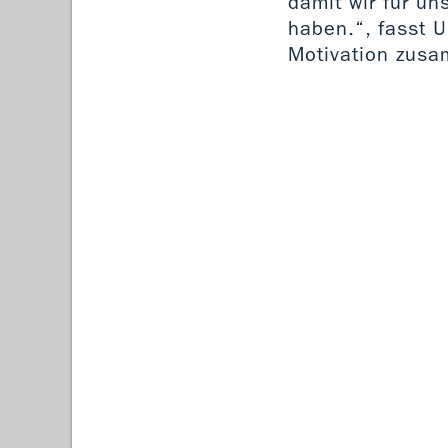
damit wir für un
haben.“, fasst U
Motivation zus