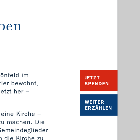
eben
hönfeld im
JETZT
tier bewohnt,
SPENDEN
etzt her –
WEITER
ERZÄHLEN
leine Kirche –
zu machen. Die
Gemeindeglieder
 die Kirche zu