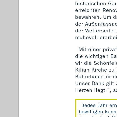
historischen Ga
erreichten Reno
bewahren. Um da
der Außenfassad
der Wetterseite 
mühevoll erarbei
Mit einer priv
die wichtigen Ba
wir die Schönfel
Kilian Kirche zu
Kulturhaus für d
Unser Dank gilt
Herzen liegt.“, 
Jedes Jahr err
bewilligen kan