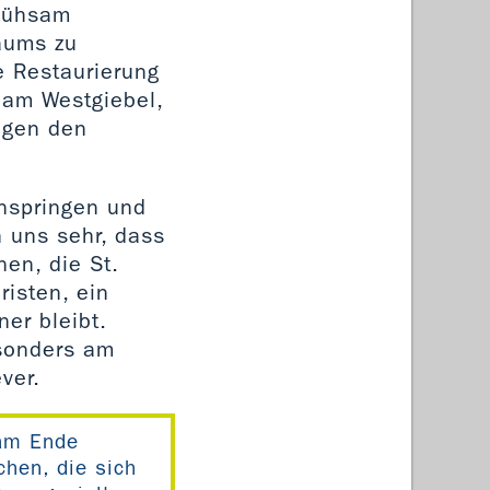
 mühsam
aums zu
e Restaurierung
 am Westgiebel,
ingen den
inspringen und
n uns sehr, dass
en, die St.
risten, ein
er bleibt.
esonders am
ver.
 am Ende
hen, die sich