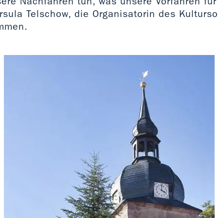
sere Nachfahren tun, was unsere Vorfahren fü
rsula Telschow, die Organisatorin des Kulturs
ammen.