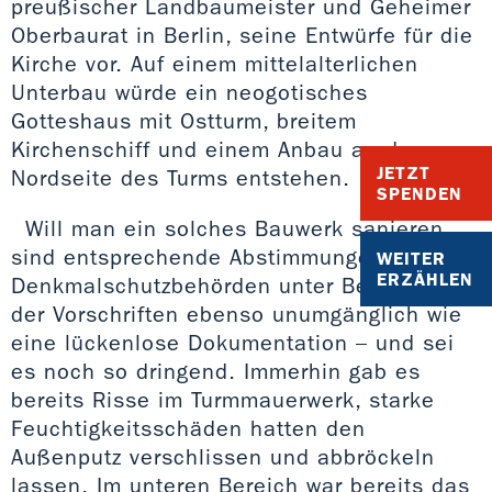
preußischer Landbaumeister und Geheimer
Oberbaurat in Berlin, seine Entwürfe für die
Kirche vor. Auf einem mittelalterlichen
Unterbau würde ein neogotisches
Gotteshaus mit Ostturm, breitem
Kirchenschiff und einem Anbau an der
JETZT
Nordseite des Turms entstehen.
SPENDEN
Will man ein solches Bauwerk sanieren,
sind entsprechende Abstimmungen mit den
WEITER
ERZÄHLEN
Denkmalschutzbehörden unter Beachtung
der Vorschriften ebenso unumgänglich wie
eine lückenlose Dokumentation – und sei
es noch so dringend. Immerhin gab es
bereits Risse im Turmmauerwerk, starke
Feuchtigkeitsschäden hatten den
Außenputz verschlissen und abbröckeln
lassen. Im unteren Bereich war bereits das