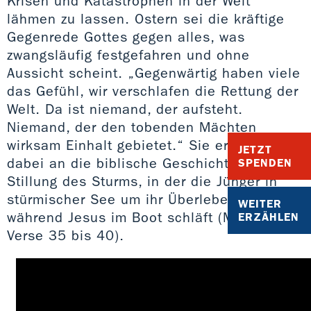
Krisen und Katastrophen in der Welt
lähmen zu lassen. Ostern sei die kräftige
Gegenrede Gottes gegen alles, was
zwangsläufig festgefahren und ohne
Aussicht scheint. „Gegenwärtig haben viele
das Gefühl, wir verschlafen die Rettung der
Welt. Da ist niemand, der aufsteht.
Niemand, der den tobenden Mächten
wirksam Einhalt gebietet.“ Sie erinnert
JETZT
dabei an die biblische Geschichte von der
SPENDEN
Stillung des Sturms, in der die Jünger in
stürmischer See um ihr Überleben fürchten,
WEITER
während Jesus im Boot schläft (Markus 4,
ERZÄHLEN
Verse 35 bis 40).