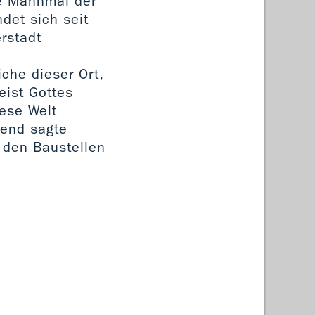
le Mahnmal der
det sich seit
rstadt
che dieser Ort,
eist Gottes
ese Welt
mend sagte
 den Baustellen