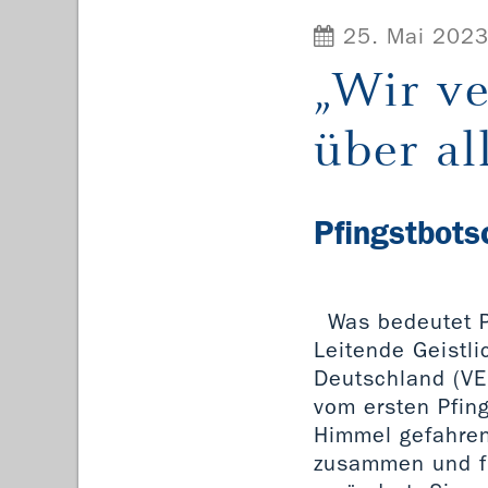
25. Mai 202
„Wir v
über a
Pfingstbots
Was bedeutet 
Leitende Geistli
Deutschland (VEL
vom ersten Pfing
Himmel gefahre
zusammen und fr