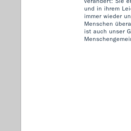
verändert: Sie e
und in ihrem Le
immer wieder unt
Menschen überau
ist auch unser G
Menschengemeins