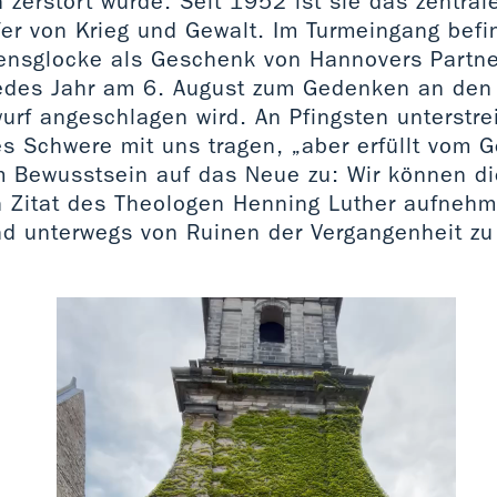
 zerstört wurde. Seit 1952 ist sie das zentra
fer von Krieg und Gewalt. Im Turmeingang befin
ensglocke als Geschenk von Hannovers Partne
jedes Jahr am 6. August zum Gedenken an den
f angeschlagen wird. An Pfingsten unterstrei
s Schwere mit uns tragen, „aber erfüllt vom G
m Bewusstsein auf das Neue zu: Wir können di
n Zitat des Theologen Henning Luther aufneh
ind unterwegs von Ruinen der Vergangenheit zu