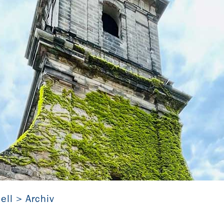
Ruine der Aegidienkirche Hannover
VELKD
ell
Archiv