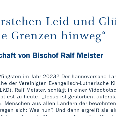
3
erstehen Leid und Gl
lle Grenzen hinweg“
chaft von Bischof Ralf Meister
Pfingsten im Jahr 2023? Der hannoversche La
che der Vereinigten Evangelisch-Lutherische K
KD), Ralf Meister, schlägt in einer Videobot
stfest zu heute: „Jesus ist gestorben, aufer
n. Menschen aus allen Ländern der bewohnte
agen sich: Was nun? Und dann ergreift sie ein