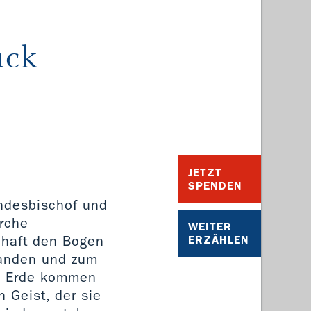
ück
JETZT
SPENDEN
ndesbischof und
irche
WEITER
schaft den Bogen
ERZÄHLEN
standen und zum
n Erde kommen
 Geist, der sie