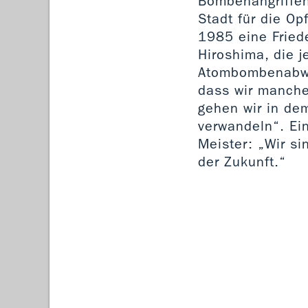
Bombenangriffen
Stadt für die Op
1985 eine Fried
Hiroshima, die 
Atombombenabwur
dass wir manche
gehen wir in de
verwandeln“. Ei
Meister: „Wir s
der Zukunft.“