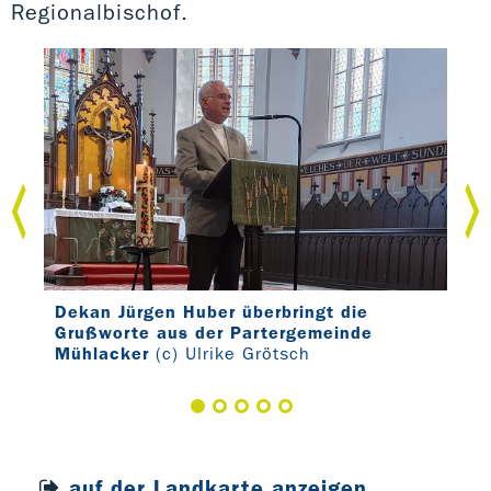
Regionalbischof.
mit
Dekan Jürgen Huber überbringt die
Die
tsch
Grußworte aus der Partergemeinde
bes
Mühlacker
(c) Ulrike Grötsch
auf der Landkarte anzeigen