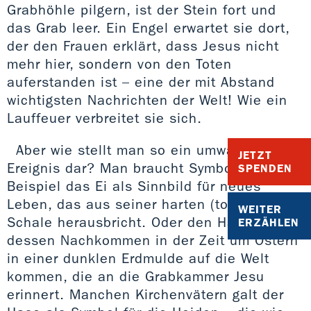
Grabhöhle pilgern, ist der Stein fort und
das Grab leer. Ein Engel erwartet sie dort,
der den Frauen erklärt, dass Jesus nicht
mehr hier, sondern von den Toten
auferstanden ist – eine der mit Abstand
wichtigsten Nachrichten der Welt! Wie ein
Lauffeuer verbreitet sie sich.
Aber wie stellt man so ein umwälzendes
JETZT
Ereignis dar? Man braucht Symbole: zum
SPENDEN
Beispiel das Ei als Sinnbild für neues
Leben, das aus seiner harten (toten)
WEITER
Schale herausbricht. Oder den Hasen,
ERZÄHLEN
dessen Nachkommen in der Zeit um Ostern
in einer dunklen Erdmulde auf die Welt
kommen, die an die Grabkammer Jesu
erinnert. Manchen Kirchenvätern galt der