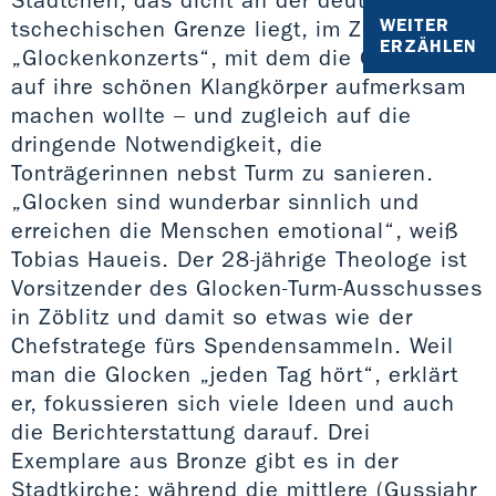
Städtchen, das dicht an der deutsch-
WEITER
tschechischen Grenze liegt, im Zuge eines
ERZÄHLEN
„Glockenkonzerts“, mit dem die Gemeinde
auf ihre schönen Klangkörper aufmerksam
machen wollte – und zugleich auf die
dringende Notwendigkeit, die
Tonträgerinnen nebst Turm zu sanieren.
„Glocken sind wunderbar sinnlich und
erreichen die Menschen emotional“, weiß
Tobias Haueis. Der 28-jährige Theologe ist
Vorsitzender des Glocken-Turm-Ausschusses
in Zöblitz und damit so etwas wie der
Chefstratege fürs Spendensammeln. Weil
man die Glocken „jeden Tag hört“, erklärt
er, fokussieren sich viele Ideen und auch
die Berichterstattung darauf. Drei
Exemplare aus Bronze gibt es in der
Stadtkirche; während die mittlere (Gussjahr