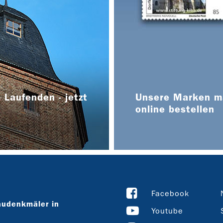
 Laufenden - jetzt
Unsere Marken ma
online bestellen
Facebook
audenkmäler in
Youtube