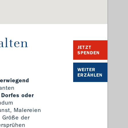
alten
JETZT
SPENDEN
WEITER
ERZÄHLEN
berwiegend
santen
 Dorfes oder
undum
unst, Malereien
e Größe der
ersprühen