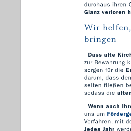
durchaus ihren
Glanz verloren 
Wir helfen
bringen
Dass alte Kirc
zur Bewahrung ki
sorgen für die
E
darum, dass de
selten fließen b
sodass die
alte
Wenn auch Ihre
uns um
Förderg
Verfahren, mit d
Jedes Jahr
werd