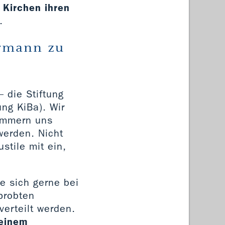
n Kirchen ihren
.
ermann zu
– die Stiftung
ng KiBa). Wir
mmern uns
erden. Nicht
stile mit ein,
e sich gerne bei
probten
verteilt werden.
 einem