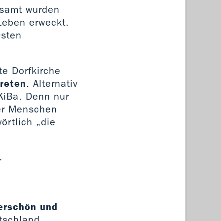
esamt wurden
Leben erweckt.
Osten
te Dorfkirche
treten
. Alternativ
KiBa. Denn nur
ler Menschen
örtlich „die
r
derschön und
utschland