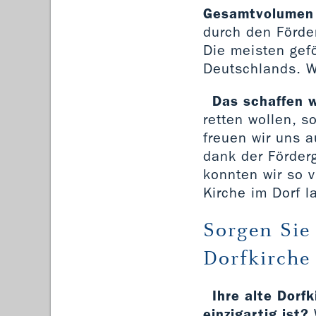
Gesamtvolumen v
durch den Förde
Die meisten gef
Deutschlands. W
Das schaffen w
retten wollen, 
freuen wir uns 
dank der Förder
konnten wir so v
Kirche im Dorf l
Sorgen Sie
Dorfkirche 
Ihre alte Dorf
einzigartig ist?
W