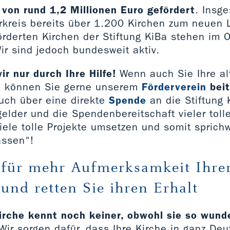
on rund 1,2 Millionen Euro gefördert
. Insg
rkreis bereits über 1.200 Kirchen zum neuen 
örderten Kirchen der Stiftung KiBa stehen im 
ir sind jedoch bundesweit aktiv.
ir nur durch Ihre Hilfe!
Wenn auch Sie Ihre al
so können Sie gerne unserem
Förderverein
bei
auch über eine direkte
Spende
an die Stiftung 
gelder und die Spendenbereitschaft vieler tol
iele tolle Projekte umsetzen und somit sprichw
assen“!
 für mehr Aufmerksamkeit Ihre
und retten Sie ihren Erhalt
kirche kennt noch keiner, obwohl sie so wun
ir sorgen dafür, dass Ihre Kirche in ganz De