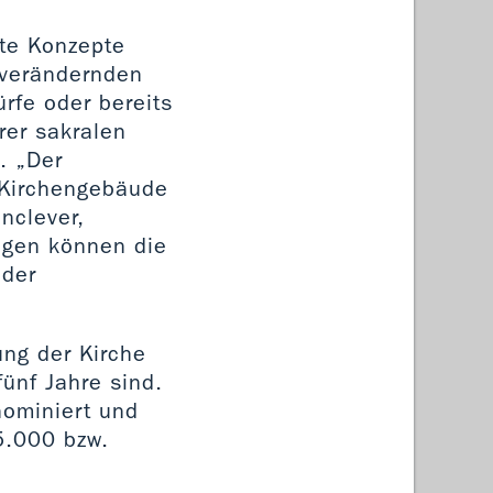
fte Konzepte
 verändernden
rfe oder bereits
rer sakralen
. „Der
, Kirchengebäude
nclever,
ungen können die
 der
ung der Kirche
fünf Jahre sind.
nominiert und
5.000 bzw.