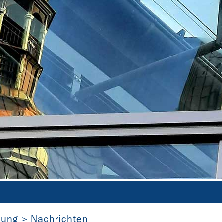
St. Cosmas und Damien zu Goslar (Niedersachsen)
Jutta Frick
zung
Nachrichten