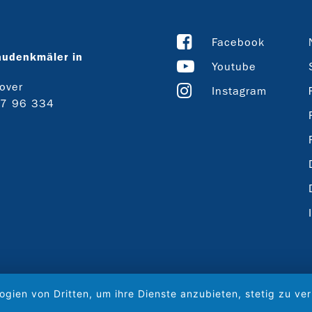
Facebook
audenkmäler in
Youtube
over
Instagram
27 96 334
ogien von Dritten, um ihre Dienste anzubieten, stetig zu 