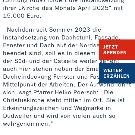
(Stiftung KiBa) fördert die Instandsetzung
ihrer „Kirche des Monats April 2025“ mit
15.000 Euro.
Nachdem seit Sommer 2023 die
Instandsetzung von Dachstuhl, Fassade,
Fenster und Dach auf der Nordseite
JETZT
beendet sind, soll es in diesem Jahr mit
SPENDEN
der Süd- und der Ostseite weiter gehen;
auch hier stehen neben der Erneuerung der
WEITER
Dacheindeckung Fenster und Fassade im
ERZÄHLEN
Mittelpunkt der Arbeiten. Der Aufwand lohnt
sich, sagt Pfarrer Heiko Poersch: „Die
Christuskirche steht mitten im Ort. Sie ist
Erkennungszeichen und Wegmarke in
Dudweiler und wird von vielen auch so
wahrgenommen.“