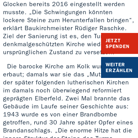
Glocken bereits 2016 eingestellt werden
musste. „Die Schwingungen könnten
lockere Steine zum Herunterfallen bringen“,
erklärt Baukirchmeister Rüdiger Raschke.
Ziel der Sanierung ist es, den Turm der
JETZT
denkmalgeschützten Kirche wieder in den
SPENDEN
ursprünglichen Zustand zu versetzen.
WEITER
Die barocke Kirche am Kolk wurde 1752
ERZÄHLEN
erbaut; damals war sie das „Mutterschiff“
der später folgenden lutherischen Kirchen
im damals noch überwiegend reformiert
geprägten Elberfeld. Zwei Mal brannte das
Gebäude im Laufe seiner Geschichte aus:
1943 wurde es von einer Brandbombe
getroffen, rund 30 Jahre später Opfer eines
Brandanschlags. „Die enorme Hitze hat die