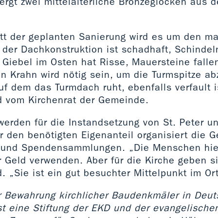
ergt zwei mittelalterliche Bronzeglocken aus 
itt der geplanten Sanierung wird es um den m
der Dachkonstruktion ist schadhaft, Schindeln
 Giebel im Osten hat Risse, Mauersteine falle
n Krahn wird nötig sein, um die Turmspitze ab
uf dem das Turmdach ruht, ebenfalls verfault is
 vom Kirchenrat der Gemeinde.
erden für die Instandsetzung von St. Peter u
r den benötigten Eigenanteil organisiert die 
 und Spendensammlungen. „Die Menschen hier
hr Geld verwenden. Aber für die Kirche geben si
 „Sie ist ein gut besuchter Mittelpunkt im Ort
ur Bewahrung kirchlicher Baudenkmäler in Deu
ist eine Stiftung der EKD und der evangelisch