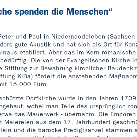
rche spenden die Menschen“
 Peter und Paul in Niederndodeleben (Sachsen-
ers gute Akustik und hat sich als Ort für Kon
inaus etabliert. Aber das im Kern romanische
bedürftig. Die von der Evangelischen Kirche 
e Stiftung zur Bewahrung kirchlicher Baudenkm
iftung KiBa) fördert die anstehenden Maßnah
mit 15.000 Euro.
chützte Dorfkirche wurde in den Jahren 1709
umgebaut, wobei man Teile des ursprünglich r
etwa das Mauerwerk - übernahm. Die Emporen
mit Malereien aus dem 17. Jahrhundert geschm
tein und die barocke Predigtkanzel stammen a