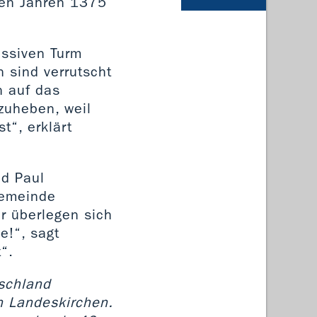
den Jahren 1375
assiven Turm
 sind verrutscht
n auf das
zuheben, weil
t“, erklärt
nd Paul
Gemeinde
 überlegen sich
e!“, sagt
“.
tschland
en Landeskirchen.