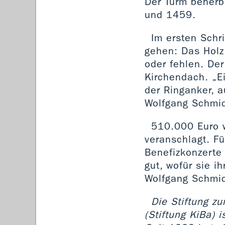
Der Turm beherb
und 1459.
Im ersten Schr
gehen: Das Holz 
oder fehlen. Der
Kirchendach. „Ei
der Ringanker, a
Wolfgang Schmid
510.000 Euro w
veranschlagt. Fü
Benefizkonzerte
gut, wofür sie i
Wolfgang Schmid.
Die Stiftung z
(Stiftung KiBa) 