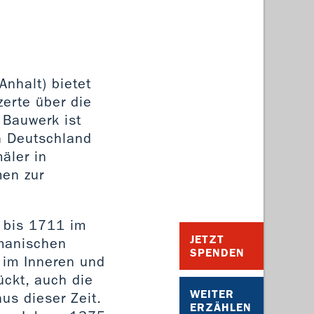
Anhalt) bietet
zerte über die
 Bauwerk ist
in Deutschland
äler in
men zur
 bis 1711 im
JETZT
omanischen
SPENDEN
 im Inneren und
ückt, auch die
WEITER
us dieser Zeit.
ERZÄHLEN