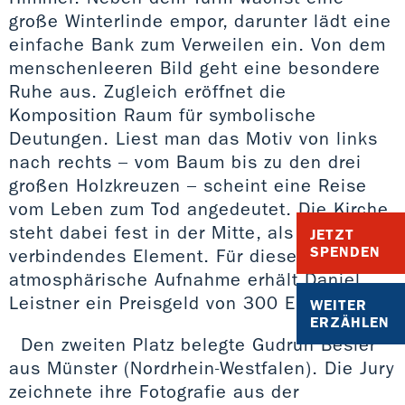
große Winterlinde empor, darunter lädt eine
einfache Bank zum Verweilen ein. Von dem
menschenleeren Bild geht eine besondere
Ruhe aus. Zugleich eröffnet die
Komposition Raum für symbolische
Deutungen. Liest man das Motiv von links
nach rechts – vom Baum bis zu den drei
großen Holzkreuzen – scheint eine Reise
vom Leben zum Tod angedeutet. Die Kirche
steht dabei fest in der Mitte, als
JETZT
SPENDEN
verbindendes Element. Für diese
atmosphärische Aufnahme erhält Daniel
Leistner ein Preisgeld von 300 Euro.
WEITER
ERZÄHLEN
Den zweiten Platz belegte Gudrun Besler
aus Münster (Nordrhein-Westfalen). Die Jury
zeichnete ihre Fotografie aus der