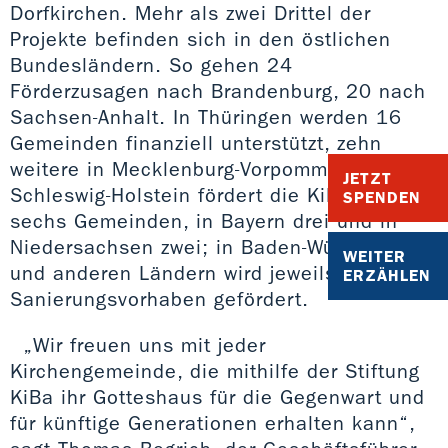
Dorfkirchen. Mehr als zwei Drittel der
Projekte befinden sich in den östlichen
Bundesländern. So gehen 24
Förderzusagen nach Brandenburg, 20 nach
Sachsen-Anhalt. In Thüringen werden 16
Gemeinden finanziell unterstützt, zehn
weitere in Mecklenburg-Vorpommern. In
JETZT
Schleswig-Holstein fördert die KiBa 2013
SPENDEN
sechs Gemeinden, in Bayern drei und in
Niedersachsen zwei; in Baden-Württemberg
WEITER
und anderen Ländern wird jeweils ein
ERZÄHLEN
Sanierungsvorhaben gefördert.
„Wir freuen uns mit jeder
Kirchengemeinde, die mithilfe der Stiftung
KiBa ihr Gotteshaus für die Gegenwart und
für künftige Generationen erhalten kann“,