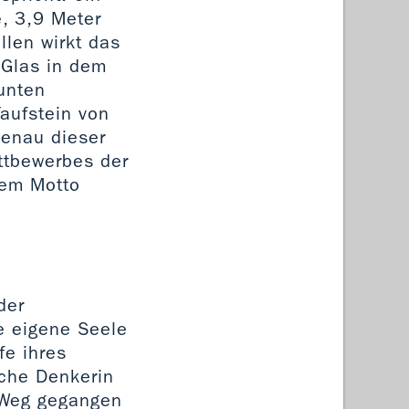
, 3,9 Meter
llen wirkt das
 Glas in dem
unten
Taufstein von
genau dieser
ettbewerbes der
dem Motto
der
e eigene Seele
fe ihres
sche Denkerin
 Weg gegangen