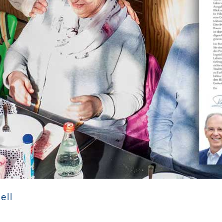
Stiftungsrundbrief „KiBa Aktuell 2/26“
ell