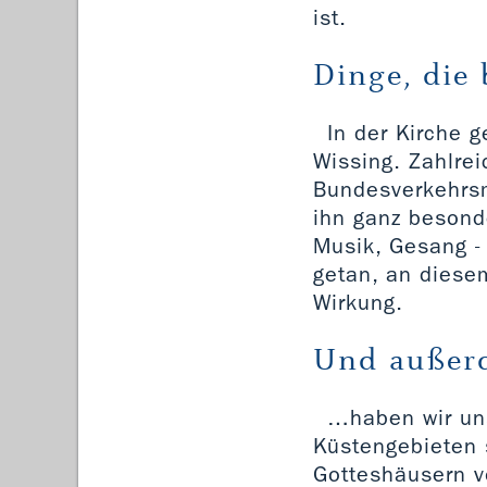
ist.
Dinge, die 
In der Kirche g
Wissing. Zahlrei
Bundesverkehrsmi
ihn ganz besond
Musik, Gesang -
getan, an diesem
Wirkung.
Und auße
…haben wir uns
Küstengebieten s
Gotteshäusern vo