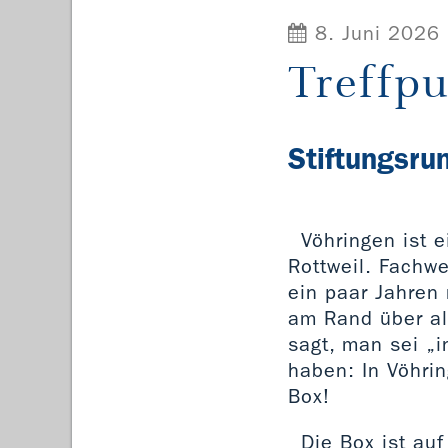
8. Juni 2026
Treffp
Stiftungsru
Vöhringen ist 
Rottweil. Fachw
ein paar Jahren 
am Rand über al
sagt, man sei „
haben: In Vöhri
Box!
Die Box ist au