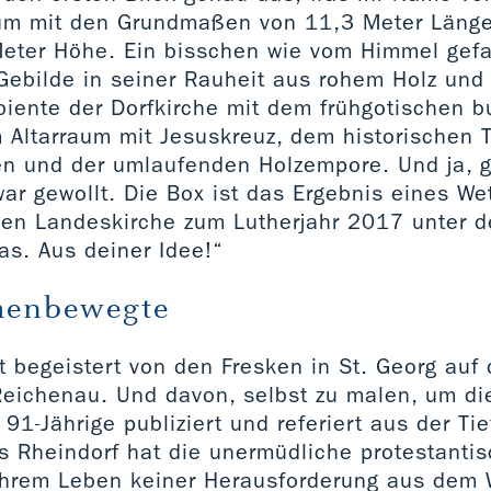
um mit den Grundmaßen von 11,3 Meter Länge
Meter Höhe. Ein bisschen wie vom Himmel gefa
Gebilde in seiner Rauheit aus rohem Holz und
biente der Dorfkirche mit dem frühgotischen b
 Altarraum mit Jesuskreuz, dem historischen 
n und der umlaufenden Holzempore. Und ja, 
ar gewollt. Die Box ist das Ergebnis eines W
en Landeskirche zum Lutherjahr 2017 unter 
as. Aus deiner Idee!“
henbewegte
st begeistert von den Fresken in St. Georg auf 
eichenau. Und davon, selbst zu malen, um di
 91-Jährige publiziert und referiert aus der Tie
 Rheindorf hat die unermüdliche protestanti
 ihrem Leben keiner Herausforderung aus dem