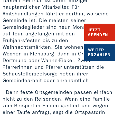
Torsten Heinrich ist deren einziger
hauptamtlicher Mitarbeiter. Für
Amtshandlungen fährt er dorthin, wo seine
Gemeinde ist. Die meisten seiner
Gemeindeglieder sind neun Monate im Jahr
JETZT
auf Tour, angefangen mit den
SPENDEN
Frühjahrsfesten bis zu den
Weihnachtsmärkten. Sie wohnen ein paar
WEITER
Wochen in Flensburg, dann in Greifswald,
ERZÄHLEN
Dortmund oder Wanne-Eickel. Zwölf
Pfarrerinnen und Pfarrer unterstützen die
Schaustellerseelsorge neben ihrer
Gemeindearbeit oder ehrenamtlich.
Denn feste Ortsgemeinden passen einfach
nicht zu den Reisenden. Wenn eine Familie
zum Beispiel in Emden gastiert und wegen
einer Taufe anfragt, sagt die Ortspastorin