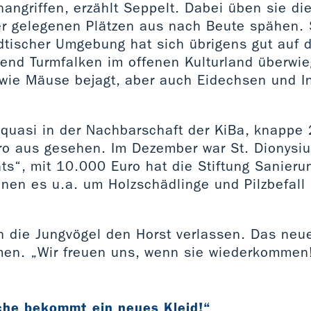
angriffen, erzählt Seppelt. Dabei üben sie die
er gelegenen Plätzen aus nach Beute spähen.
dtischer Umgebung hat sich übrigens gut auf d
hrend Turmfalken im offenen Kulturland überwi
 wie Mäuse bejagt, aber auch Eidechsen und I
t quasi in der Nachbarschaft der KiBa, knappe
ro aus gesehen. Im Dezember war St. Dionysiu
ts“, mit 10.000 Euro hat die Stiftung Sanieru
enen es u.a. um Holzschädlinge und Pilzbefal
n die Jungvögel den Horst verlassen. Das neu
n. „Wir freuen uns, wenn sie wiederkommen!“
che bekommt ein neues Kleid!“