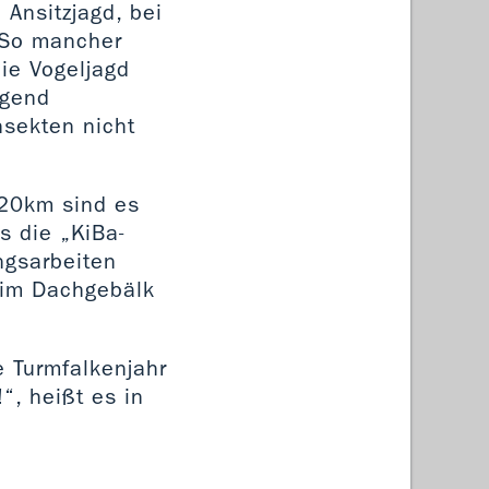
 Ansitzjagd, bei
 So mancher
ie Vogeljagd
egend
nsekten nicht
 20km sind es
s die „KiBa-
ngsarbeiten
l im Dachgebälk
e Turmfalkenjahr
, heißt es in