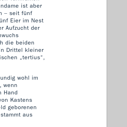
endame ist aber
 – seit fünf
ünf Eier im Nest
er Aufzucht der
chwuchs
ch die beiden
 Drittel kleiner
ischen „tertius“,
kundig wohl im
n, wenn
on Hand
(von Kastens
eld geborenen
e stammt aus