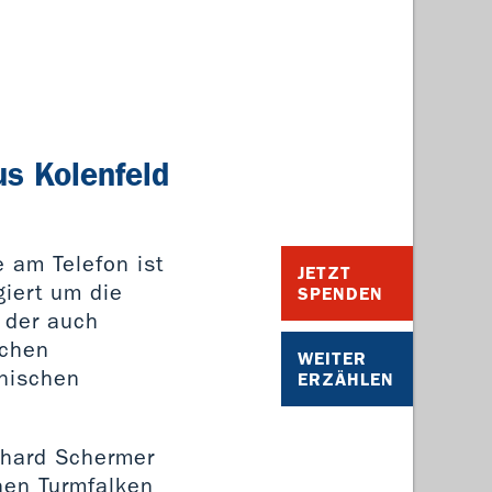
us Kolenfeld
e am Telefon ist
JETZT
giert um die
SPENDEN
 der auch
schen
WEITER
onischen
ERZÄHLEN
ckhard Schermer
nen Turmfalken