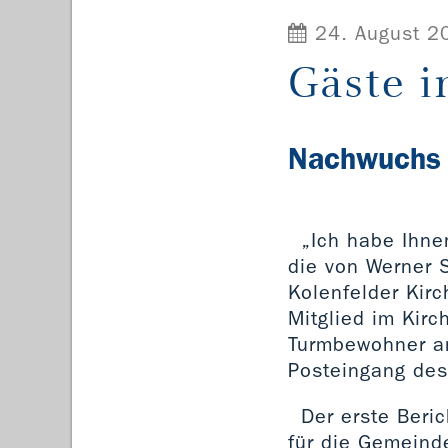
24. August 2
Gäste 
Nachwuchs b
„Ich habe Ihne
die von Werner S
Kolenfelder Kir
Mitglied im Kirc
Turmbewohner an
Posteingang des
Der erste Beri
für die Gemeind