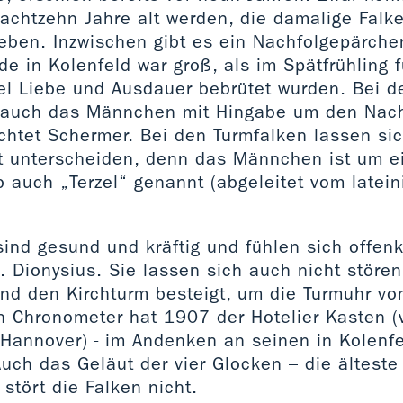
 achtzehn Jahre alt werden, die damalige Falk
eben. Inzwischen gibt es ein Nachfolgepärchen
de in Kolenfeld war groß, als im Spätfrühling f
iel Liebe und Ausdauer bebrütet wurden. Bei d
h auch das Männchen mit Hingabe um den Na
chtet Schermer. Bei den Turmfalken lassen si
t unterscheiden, denn das Männchen ist um ein
 auch „Terzel“ genannt (abgeleitet vom latein
sind gesund und kräftig und fühlen sich offen
. Dionysius. Sie lassen sich auch nicht störe
nd den Kirchturm besteigt, um die Turmuhr v
n Chronometer hat 1907 der Hotelier Kasten 
 Hannover) - im Andenken an seinen in Kolenf
 Auch das Geläut der vier Glocken – die ältest
stört die Falken nicht.