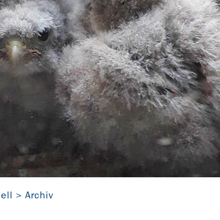
Turmfalken in St. Dionysius Kolenfeld (Niedersachsen)
ell
Archiv