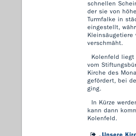
schnellen Schein
der sie von höh
Turmfalke in stä
eingestellt, wä
Kleinsäugetiere
verschmäht.
Kolenfeld lieg
vom Stiftungsbü
Kirche des Mona
gefördert, bei d
ging.
In Kürze werde
kann dann komme
Kolenfeld.
„Unsere Kir