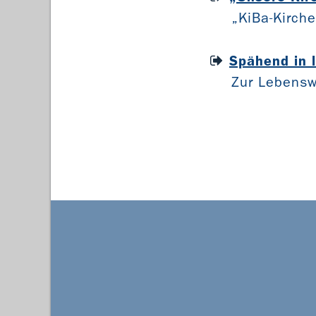
„KiBa-Kirch
Spähend in l
Zur Lebensw