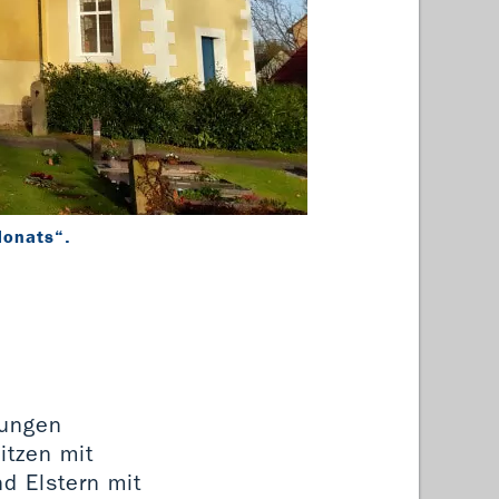
Monats“.
Ab Mit
jungen
itzen mit
d Elstern mit