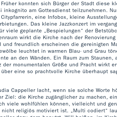
 Früher konnten sich Bürger der Stadt diese 
i inkognito am Gottesdienst teilzunehmen. Nun
 Citypfarrerin, eine Infobox, kleine Ausstellun
rbietungen. Das kleine Jazzkonzert im vergan
für viele geplante „Bespielungen“ der Betstüb
enraum wirkt die Kirche nach der Renovierung 
l und freundlich erscheinen die gereinigten M
Gewölbe leuchtet in warmen Blau- und Grau tön
ente an den Wänden. Ein Raum zum Staunen, 
tz der monumentalen Größe und Pracht wirkt er
 über eine so prachtvolle Kirche überhaupt sa
udia Cappeller lacht, wenn sie solche Worte hö
r Ziel: die Kirche zugänglicher zu machen, ein
ch viele wohlfühlen können, vielleicht und ge
icht religiös motiviert ist. „Multi codiert“ lau