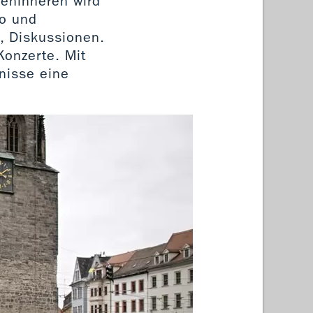
heninneren wird
no und
, Diskussionen.
Konzerte. Mit
tnisse eine