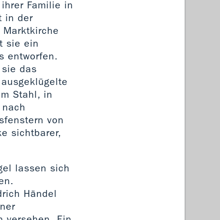
ihrer Familie in
 in der
r Marktkirche
 sie ein
s entworfen.
 sie das
 ausgeklügelte
m Stahl, in
n nach
asfenstern von
e sichtbarer,
gel lassen sich
en.
drich Händel
iner
 versehen. Ein