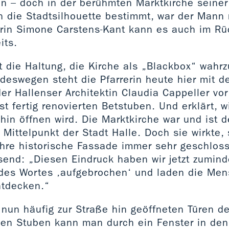
n – doch in der berühmten Marktkirche seiner 
n die Stadtsilhouette bestimmt, war der Mann
rin Simone Carstens-Kant kann es auch im Rü
its.
st die Haltung, die Kirche als „Blackbox“ wahr
deswegen steht die Pfarrerin heute hier mit de
er Hallenser Architektin Claudia Cappeller vo
st fertig renovierten Betstuben. Und erklärt, w
 hin öffnen wird. Die Marktkirche war und ist d
 Mittelpunkt der Stadt Halle. Doch sie wirkte, 
ihre historische Fassade immer sehr geschloss
end: „Diesen Eindruck haben wir jetzt zuminde
des Wortes ‚aufgebrochen‘ und laden die Mens
ntdecken.“
 nun häufig zur Straße hin geöffneten Türen d
nen Stuben kann man durch ein Fenster in de