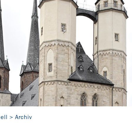
Marktkirche Halle (Sachsen-Anhalt)
Dorothea Heintze
ell
Archiv