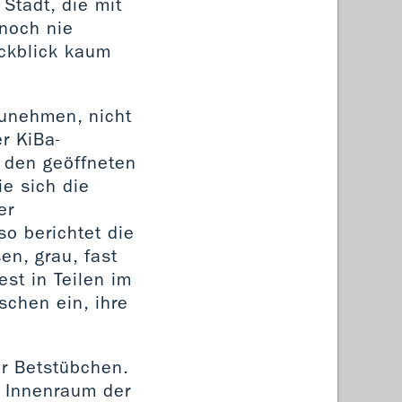
Stadt, die mit
 noch nie
ckblick kaum
zunehmen, nicht
r KiBa-
r den geöffneten
ie sich die
er
so berichtet die
en, grau, fast
st in Teilen im
chen ein, ihre
er Betstübchen.
n Innenraum der