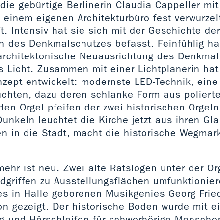
die gebürtige Berlinerin Claudia Cappeller mit 
t einem eigenen Architekturbüro fest verwurzelt
t. Intensiv hat sie sich mit der Geschichte de
n des Denkmalschutzes befasst. Feinfühlig hat
 architektonische Neuausrichtung des Denkmal
s Licht. Zusammen mit einer Lichtplanerin hat
zept entwickelt: modernste LED-Technik, eine
chten, dazu deren schlanke Form aus polierte
en Orgel pfeifen der zwei historischen Orgel
nkeln leuchtet die Kirche jetzt aus ihren Gl
n in die Stadt, macht die historische Wegmark
mehr ist neu. Zwei alte Ratslogen unter der Or
dgriffen zu Ausstellungsflächen umfunktionier
es in Halle geborenen Musikgenies Georg Frie
n gezeigt. Der historische Boden wurde mit e
 und Hörschleifen für schwerhörige Menschen