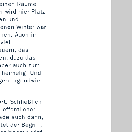
kleinen Räume
 wird hier Platz
gen und
genen Winter war
chen. Auch im
viel
auern, das
en, dazu das
aber auch zum
 heimelig. Und
gen: irgendwie
rt. Schließlich
 öffentlicher
rade auch dann,
tet der Begriff,