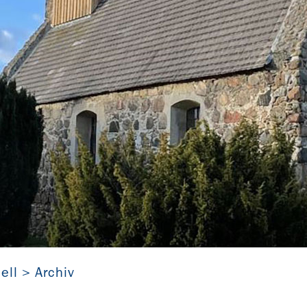
Dorfkirche Jeserig (Brandenburg)
ell
Archiv