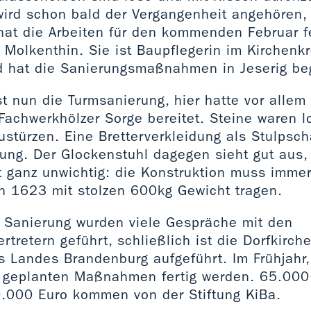
wird schon bald der Vergangenheit angehören,
hat die Arbeiten für den kommenden Februar f
 Molkenthin. Sie ist Baupflegerin im Kirchenkr
 hat die Sanierungsmaßnahmen in Jeserig beg
ist nun die Turmsanierung, hier hatte vor allem
Fachwerkhölzer Sorge bereitet. Steine waren 
stürzen. Eine Bretterverkleidung als Stulpsch
ung. Der Glockenstuhl dagegen sieht gut aus,
t ganz unwichtig: die Konstruktion muss immer
n 1623 mit stolzen 600kg Gewicht tragen.
 Sanierung wurden viele Gespräche mit den
tretern geführt, schließlich ist die Dorfkirche
s Landes Brandenburg aufgeführt. Im Frühjahr,
e geplanten Maßnahmen fertig werden. 65.000 
0.000 Euro kommen von der Stiftung KiBa.