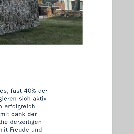
Dorfki
fes, fast 40% der
ieren sich aktiv
 erfolgreich
 mit dank der
die derzeitigen
 mit Freude und