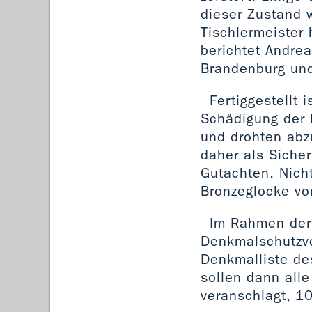
dieser Zustand 
Tischlermeister 
berichtet Andrea
Brandenburg und
Fertiggestellt 
Schädigung der 
und drohten abzu
daher als Sicher
Gutachten. Nich
Bronzeglocke vo
Im Rahmen der
Denkmalschutzver
Denkmalliste de
sollen dann all
veranschlagt, 1