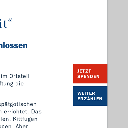
t“
hlossen
JETZT
im Ortsteil
SPENDEN
ftung die
WEITER
ERZÄHLEN
 spätgotischen
 errichtet. Das
len, Kittfugen
ogen. Aber