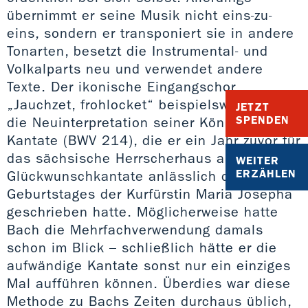
übernimmt er seine Musik nicht eins-zu-
eins, sondern er transponiert sie in andere
Tonarten, besetzt die Instrumental- und
Volkalparts neu und verwendet andere
Texte. Der ikonische Eingangschor
„Jauchzet, frohlocket“ beispielsweise ist
JETZT
SPENDEN
die Neuinterpretation seiner Königin-
Kantate (BWV 214), die er ein Jahr zuvor für
das sächsische Herrscherhaus als
WEITER
ERZÄHLEN
Glückwunschkantate anlässlich des
Geburtstages der Kurfürstin Maria Josepha
geschrieben hatte. Möglicherweise hatte
Bach die Mehrfachverwendung damals
schon im Blick – schließlich hätte er die
aufwändige Kantate sonst nur ein einziges
Mal aufführen können. Überdies war diese
Methode zu Bachs Zeiten durchaus üblich,