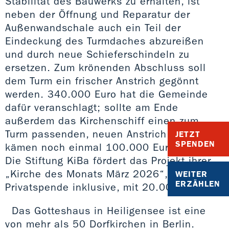
Stabilität des Bauwerks zu erhalten, ist
neben der Öffnung und Reparatur der
Außenwandschale auch ein Teil der
Eindeckung des Turmdaches abzureißen
und durch neue Schieferschindeln zu
ersetzen. Zum krönenden Abschluss soll
dem Turm ein frischer Anstrich gegönnt
werden. 340.000 Euro hat die Gemeinde
dafür veranschlagt; sollte am Ende
außerdem das Kirchenschiff einen zum
Turm passenden, neuen Anstrich erhalten,
JETZT
SPENDEN
kämen noch einmal 100.000 Euro hinzu.
Die Stiftung KiBa fördert das Projekt ihrer
„Kirche des Monats März 2026“, eine
WEITER
ERZÄHLEN
Privatspende inklusive, mit 20.000 Euro.
Das Gotteshaus in Heiligensee ist eine
von mehr als 50 Dorfkirchen in Berlin.