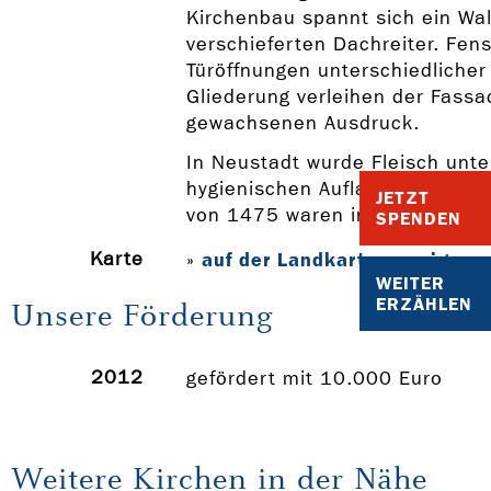
Kirchenbau spannt sich ein Wa
verschieferten Dachreiter. Fens
Türöffnungen unterschiedlicher
Gliederung verleihen der Fassa
gewachsenen Ausdruck.
In Neustadt wurde Fleisch unter
hygienischen Auflagen verkauft
JETZT
von 1475 waren in Europa einm
SPENDEN
Karte
auf der Landkarte anzeigen
»
WEITER
ERZÄHLEN
Unsere Förderung
2012
gefördert mit 10.000 Euro
Weitere Kirchen in der Nähe