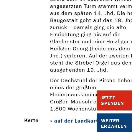
angesetzten Turm stammt verm
aus dem späten 14. Jhd. Die h
Baugestalt geht auf das 18. Jh
zurück – damals ging die alte
Einrichtung ging bis auf die
Glasfenster und eine Holzfigur
Heiligen Georg (beide aus dem
Jhd.) verloren. Auf der zweiten
steht die Strebel-Orgel aus de
ausgehenden 19. Jhd.
Der Dachstuhl der Kirche behe
eines der größten
Fledermaussommerquartiere d
JETZT
Großen Mausohren in Bayern m
SPENDEN
1.800 Wochenstubentieren.
Karte
auf der Landkarte anzeigen
WEITER
»
ERZÄHLEN