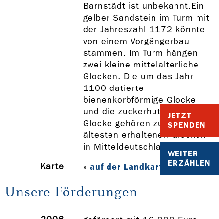
Barnstädt ist unbekannt.Ein
gelber Sandstein im Turm mit
der Jahreszahl 1172 könnte
von einem Vorgängerbau
stammen. Im Turm hängen
zwei kleine mittelalterliche
Glocken. Die um das Jahr
1100 datierte
bienenkorbförmige Glocke
und die zuckerhutförmige
JETZT
Glocke gehören zu den
SPENDEN
ältesten erhaltenen Glocken
in Mitteldeutschland.
WEITER
ERZÄHLEN
Karte
auf der Landkarte anzeigen
»
Unsere Förderungen