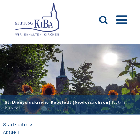
St.-Dionysiuskirche Debstedt (Niedersachsen)
Katrin
Kunkel
Startseite
Aktuell