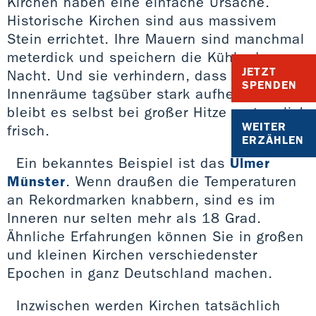
Kirchen haben eine einfache Ursache.
Historische Kirchen sind aus massivem
Stein errichtet. Ihre Mauern sind manchmal
meterdick und speichern die Kühle der
JETZT
Nacht. Und sie verhindern, dass sich die
SPENDEN
Innenräume tagsüber stark aufheizen. So
bleibt es selbst bei großer Hitze erstaunlich
WEITER
frisch.
ERZÄHLEN
Ein bekanntes Beispiel ist das
Ulmer
Münster
. Wenn draußen die Temperaturen
an Rekordmarken knabbern, sind es im
Inneren nur selten mehr als 18 Grad.
Ähnliche Erfahrungen können Sie in großen
und kleinen Kirchen verschiedenster
Epochen in ganz Deutschland machen.
Inzwischen werden Kirchen tatsächlich