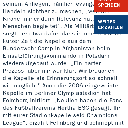
seinem Anliegen, nämlich evangelisches
SPENDEN
Handeln sichtbar zu machen, „weil die
Kirche immer dann Relevanz hat, wenn sie
WEITER
Menschen begleitet“. Als Militärbischof
ERZÄHLEN
sorgte er etwa dafür, dass in überraschend
kurzer Zeit die Kapelle aus dem
Bundeswehr-Camp in Afghanistan beim
Einsatzführungskommando in Potsdam
wiederaufgebaut wurde. „Ein harter
Prozess, aber mir war klar: Wir brauchen
die Kapelle als Erinnerungsort so schnell
wie möglich.“ Auch die 2006 eingeweihte
Kapelle im Berliner Olympiastadion hat
Felmberg initiiert. „Neulich haben die Fans
des Fußballvereins Hertha BSC gesagt: Ihr
mit eurer Stadionkapelle seid Champions
League“, erzählt Felmberg und schnippt mit