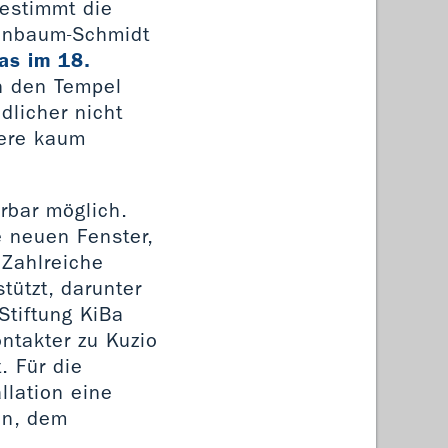
estimmt die
ühnbaum-Schmidt
as im 18.
in den Tempel
dlicher nicht
dere kaum
rbar möglich.
 neuen Fenster,
 Zahlreiche
tützt, darunter
Stiftung KiBa
ontakter zu Kuzio
. Für die
llation eine
en, dem