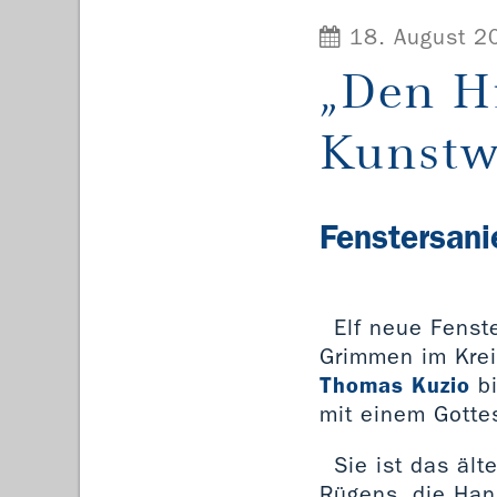
18. August 2
„Den H
Kunstw
Fenstersani
Elf neue Fenst
Grimmen im Kre
Thomas Kuzio
bi
mit einem Gottes
Sie ist das äl
Rügens, die Han