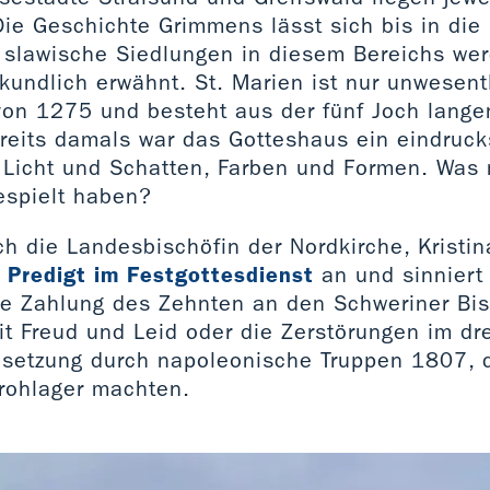
Die Geschichte Grimmens lässt sich bis in die
, slawische Siedlungen in diesem Bereichs wer
rkundlich erwähnt. St. Marien ist nur unwesentl
t von 1275 und besteht aus der fünf Joch lange
ereits damals war das Gotteshaus ein eindruck
 Licht und Schatten, Farben und Formen. Was 
espielt haben?
ch die Landesbischöfin der Nordkirche, Krist
r
Predigt im Festgottesdienst
an und sinniert
die Zahlung des Zehnten an den Schweriner Bis
t Freud und Leid oder die Zerstörungen im dre
esetzung durch napoleonische Truppen 1807, d
rohlager machten.