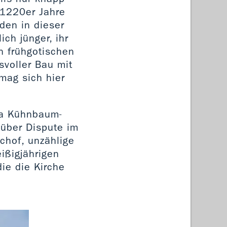
 1220er Jahre
den in dieser
ich jünger, ihr
n frühgotischen
svoller Bau mit
mag sich hier
ina Kühnbaum-
 über Dispute im
chof, unzählige
ißigjährigen
ie die Kirche