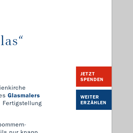
las“
JETZT
SPENDEN
ienkirche
des
Glasmalers
WEITER
 Fertigstellung
ERZÄHLEN
rpommern-
ils nur knapp