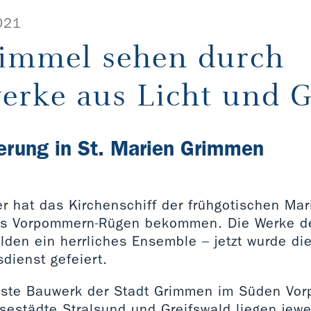
021
immel sehen durch
erke aus Licht und G
erung in St. Marien Grimmen
er hat das Kirchenschiff der frühgotischen Mar
is Vorpommern-Rügen bekommen. Die Werke 
lden ein herrliches Ensemble – jetzt wurde die
dienst gefeiert.
teste Bauwerk der Stadt Grimmen im Süden Vo
sestädte Stralsund und Greifswald liegen jewe