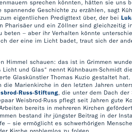
enmauern sprechen könnten, hätten sie uns b
e spannende Geschichte zu erzählen, sagt K
 zum eigentlichen Predigttext über, der bei
Luk
n Pharisäer und ein Zöllner sind gleichzeitig 
beten – aber ihr Verhalten könnte unterschie
ch der eine im Licht badet, traut sich der an
n Himmel schauen: das ist in Grimmen wunde
 Licht und Glas“ nennt Kühnbaum-Schmidt die
erte Glaskünstler Thomas Kuzio gestaltet hat.
 die Marienkirche in den letzten Jahren unters
isbrod-Russ-Stiftung
, die unter dem Dach der 
epaar Weisbrod-Russ pflegt seit Jahren gute K
rbeiten bereits in mehreren Kirchen gefördert
mmen bestand ihr jüngster Beitrag in der Insta
ife – sie ermöglicht es schwerhörigen Mensch
der Kirche problemlos zu folgen.