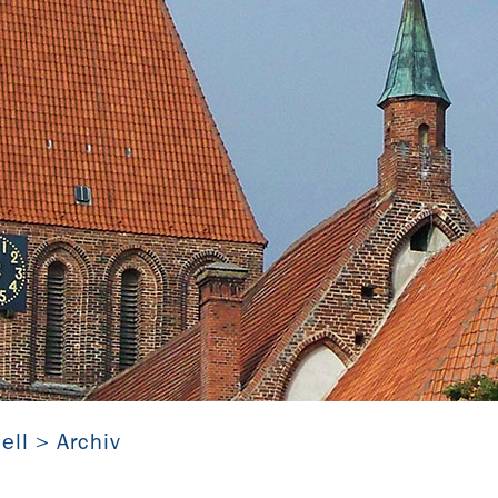
St. Marien zu Grimmen in Mecklenburg-Vorpommern
ell
Archiv