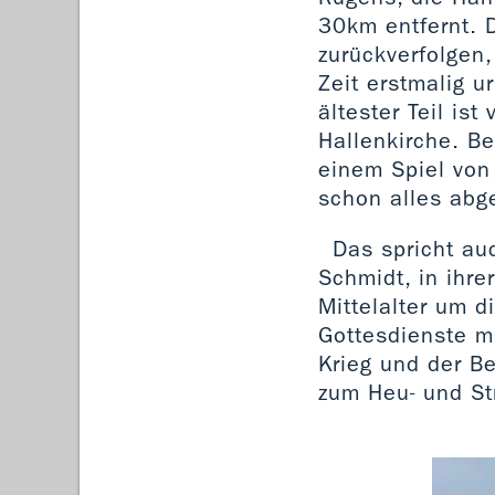
30km entfernt. 
zurückverfolgen
Zeit erstmalig u
ältester Teil is
Hallenkirche. B
einem Spiel von
schon alles abg
Das spricht au
Schmidt, in ihre
Mittelalter um 
Gottesdienste mi
Krieg und der B
zum Heu- und St