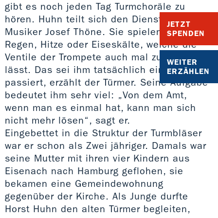
gibt es noch jeden Tag Turmchoräle zu
hören. Huhn teilt sich den Dienst mit dem
JETZT
Musiker Josef Thöne. Sie spielen bei
SPENDEN
Regen, Hitze oder Eiseskälte, welche die
Ventile der Trompete auch mal zufrieren
WEITER
lässt. Das sei ihm tatsächlich einmal
ERZÄHLEN
passiert, erzählt der Türmer. Seine Aufgabe
bedeutet ihm sehr viel: „Von dem Amt,
wenn man es einmal hat, kann man sich
nicht mehr lösen“, sagt er.
Eingebettet in die Struktur der Turmbläser
war er schon als Zwei jähriger. Damals war
seine Mutter mit ihren vier Kindern aus
Eisenach nach Hamburg geflohen, sie
bekamen eine Gemeindewohnung
gegenüber der Kirche. Als Junge durfte
Horst Huhn den alten Türmer begleiten,