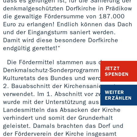
dass es gelungen ist, für die Sanierung der
denkmalgeschützten Dorfkirche in Prädikow
die gewaltige Fördersumme von 187.000
Euro zu erlangen! Endlich können das Dach
und der Eingangsturm saniert werden.
Damit wird diese besondere Dorfkirche
endgültig gerettet!“
Die Fördermittel stammen aus dem
JETZT
Denkmalschutz-Sonderprogramm XII des
SPENDEN
Kulturetats des Bundes und werden für den
2. Bauabschnitt der Kirchensanierung
WEITER
verwendet. Im 1. Abschnitt vor zwei Jahren
ERZÄHLEN
wurde mit der Unterstützung aus
Landesmitteln das Absacken der Kirche
verhindert und somit der Grunderhalt
geleistet. Damals brachten das Dorf und
der Förderverein der Kirche insgesamt