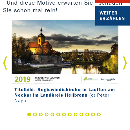
Und diese Motive erwarten Sie - schauen
Sie schon mal rein!
WEITER
ERZÄHLEN
er
Titelbild: Regiswindiskirche in Lauffen am
Jan
Neckar im Landkreis Heilbronn
(c) Peter
Kla
Nagel