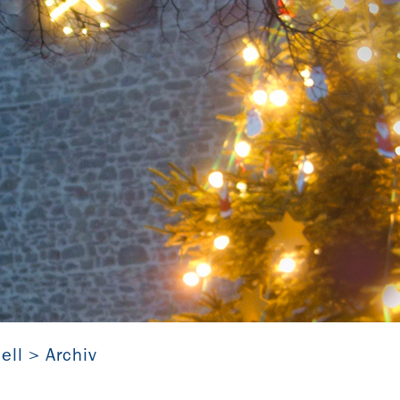
„Der Alte vom Berge“ in Witzhelden (Nordrhein-Westfalen)
ell
Archiv