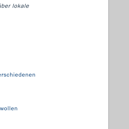
über lokale
erschiedenen
 wollen