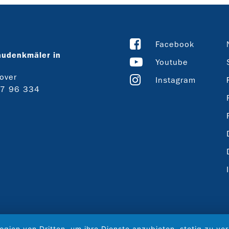
Facebook
audenkmäler in
Youtube
over
Instagram
27 96 334
ogien von Dritten, um ihre Dienste anzubieten, stetig zu 