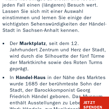
jeden Fall einen (längeren) Besuch wert.
Lassen Sie sich mit einer Auswahl
einstimmen und lernen Sie einige der
wichtigsten Sehenswürdigkeiten der Händel-
Stadt in Sachsen-Anhalt kennen.
Der
Marktplatz
, seit dem 12.
Jahrhundert Zentrum und Herz der Stadt,
wird durch die Silhouette der fünf Türme
der Marktkirche sowie des Roten Turms
geprägt.
In
Händel-Haus
in der Nähe des Marktes
wurde 1685 der berühmteste Sohn der
Stadt, der Barockkomponist Georg
Friedrich Händel geboren. Das Museum
enthält Ausstellungen zu Leben und
JETZT
SPENDEN
Werk Händels, zur Musikgeschichte der