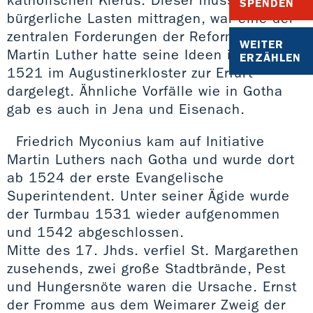
SPENDEN
bürgerliche Lasten mittragen, war eine der
zentralen Forderungen der Reformation –
WEITER
Martin Luther hatte seine Ideen im April
ERZÄHLEN
1521 im Augustinerkloster zur Erfurt
dargelegt. Ähnliche Vorfälle wie in Gotha
gab es auch in Jena und Eisenach.
Friedrich Myconius kam auf Initiative
Martin Luthers nach Gotha und wurde dort
ab 1524 der erste Evangelische
Superintendent. Unter seiner Ägide wurde
der Turmbau 1531 wieder aufgenommen
und 1542 abgeschlossen.
Mitte des 17. Jhds. verfiel St. Margarethen
zusehends, zwei große Stadtbrände, Pest
und Hungersnöte waren die Ursache. Ernst
der Fromme aus dem Weimarer Zweig der