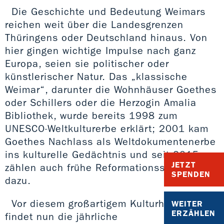
Die Geschichte und Bedeutung Weimars
reichen weit über die Landesgrenzen
Thüringens oder Deutschland hinaus. Von
hier gingen wichtige Impulse nach ganz
Europa, seien sie politischer oder
künstlerischer Natur. Das „klassische
Weimar“, darunter die Wohnhäuser Goethes
oder Schillers oder die Herzogin Amalia
Bibliothek, wurde bereits 1998 zum
UNESCO-Weltkulturerbe erklärt; 2001 kam
Goethes Nachlass als Weltdokumentenerbe
ins kulturelle Gedächtnis und seit 2015
JETZT
zählen auch frühe Reformationsschriften
SPENDEN
dazu.
Vor diesem großartigem Kulturhintergrund
WEITER
ERZÄHLEN
findet nun die jährliche